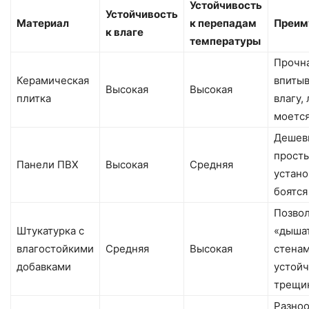
Устойчивость
Устойчивость
Материал
к перепадам
Преим
к влаге
температуры
Прочна
Керамическая
впиты
Высокая
Высокая
плитка
влагу,
моетс
Дешев
просты
Панели ПВХ
Высокая
Средняя
устано
боятся
Позво
Штукатурка с
«дыша
влагостойкими
Средняя
Высокая
стенам
добавками
устойч
трещи
Разно