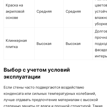
Краска на
цветов
акриловой
Средняя
Средняя
устойч
основе
влажн
уборк
Долгов
прочна
Клинкерная
Высокая
Высокая
подход
плитка
фасадо
интер
Выбор с учетом условий
эксплуатации
Если стены часто подвергаются воздействию
конденсата или сильных температурных колебаний,
лучше отдавать предпочтение материалам с высокой
степенью защиты от влаги и прочной структурой. Такие