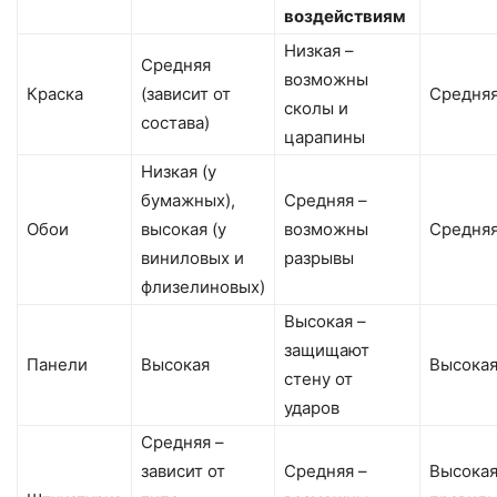
воздействиям
Низкая –
Средняя
возможны
Краска
(зависит от
Средня
сколы и
состава)
царапины
Низкая (у
бумажных),
Средняя –
Обои
высокая (у
возможны
Средня
виниловых и
разрывы
флизелиновых)
Высокая –
защищают
Панели
Высокая
Высока
стену от
ударов
Средняя –
зависит от
Средняя –
Высокая