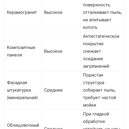
поверхность
Керамогранит
Высокое
отталкивает пыль,
не впитывает
копоть
Антистатическое
покрытие
Композитные
Высокое
снижает
панели
оседание
загрязнений
Пористая
Фасадная
структура
штукатурка
Среднее
собирает пыль,
(минеральная)
требует частой
мойки
При гладкой
обработке
Облицовочный
Среднее
устойчив, но швы