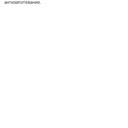
антизапотевание.