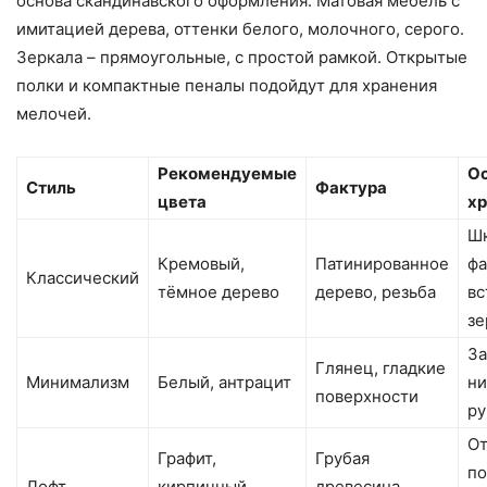
основа скандинавского оформления. Матовая мебель с
имитацией дерева, оттенки белого, молочного, серого.
Зеркала – прямоугольные, с простой рамкой. Открытые
полки и компактные пеналы подойдут для хранения
мелочей.
Рекомендуемые
О
Стиль
Фактура
цвета
хр
Шк
Кремовый,
Патинированное
фа
Классический
тёмное дерево
дерево, резьба
вс
зе
З
Глянец, гладкие
Минимализм
Белый, антрацит
ни
поверхности
ру
О
Графит,
Грубая
по
Лофт
кирпичный,
древесина,