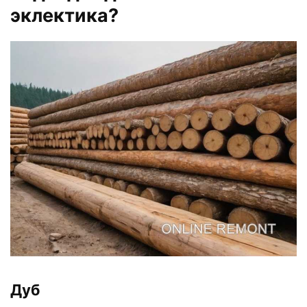
эклектика?
Дуб