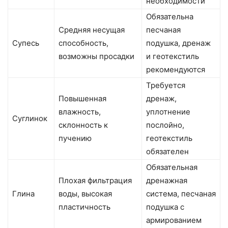
необходимости
Обязательна
Средняя несущая
песчаная
Супесь
способность,
подушка, дренаж
возможны просадки
и геотекстиль
рекомендуются
Требуется
Повышенная
дренаж,
влажность,
уплотнение
Суглинок
склонность к
послойно,
пучению
геотекстиль
обязателен
Обязательная
Плохая фильтрация
дренажная
Глина
воды, высокая
система, песчаная
пластичность
подушка с
армированием