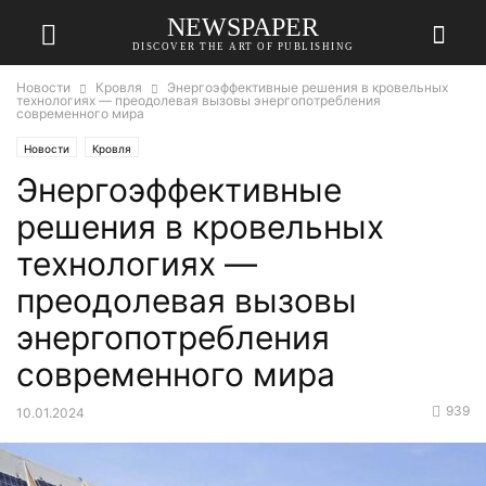
NEWSPAPER
DISCOVER THE ART OF PUBLISHING
Новости
Кровля
Энергоэффективные решения в кровельных
технологиях — преодолевая вызовы энергопотребления
современного мира
Новости
Кровля
Энергоэффективные
решения в кровельных
технологиях —
преодолевая вызовы
энергопотребления
современного мира
939
10.01.2024