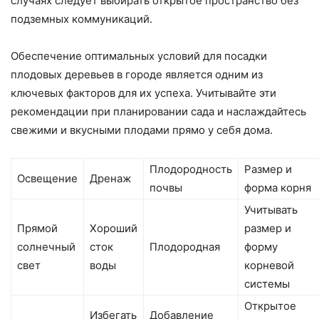
случаях следует выбирать открытое пространство без
подземных коммуникаций.
Обеспечение оптимальных условий для посадки
плодовых деревьев в городе является одним из
ключевых факторов для их успеха. Учитывайте эти
рекомендации при планировании сада и наслаждайтесь
свежими и вкусными плодами прямо у себя дома.
Плодородность
Размер и
Освещение
Дренаж
почвы
форма корня
Учитывать
Прямой
Хороший
размер и
солнечный
сток
Плодородная
форму
свет
воды
корневой
системы
Открытое
Избегать
Добавление