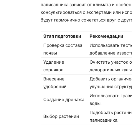
палисадника зависит от климата и особе
консультироваться с экспертами или исп
будут гармонично сочетаться друг с друг
Этап подготовки
Рекомендации
Проверка состава
Использовать тест
почвы
добавление извест
Удаление
Очистить участок 
сорняков
декоративных культ
Внесение
Добавить органичес
удобрений
улучшения структу
Использовать грав
Создание дренажа
воды.
Подобрать растения
Выбор растений
палисадника.