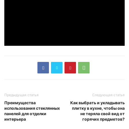
Предыдущая статья
Следующая статья
Преимущества
Как выбрать и укладывать
использования стеклянных
плитку в кухне, чтобы она
панелей для отделки
не теряла свой вид от
интерьера
горячих предметов?