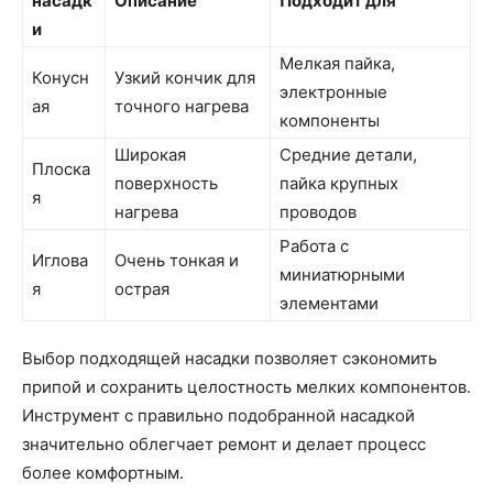
насадк
Описание
Подходит для
и
Мелкая пайка,
Конусн
Узкий кончик для
электронные
ая
точного нагрева
компоненты
Широкая
Средние детали,
Плоска
поверхность
пайка крупных
я
нагрева
проводов
Работа с
Иглова
Очень тонкая и
миниатюрными
я
острая
элементами
Выбор подходящей насадки позволяет сэкономить
припой и сохранить целостность мелких компонентов.
Инструмент с правильно подобранной насадкой
значительно облегчает ремонт и делает процесс
более комфортным.