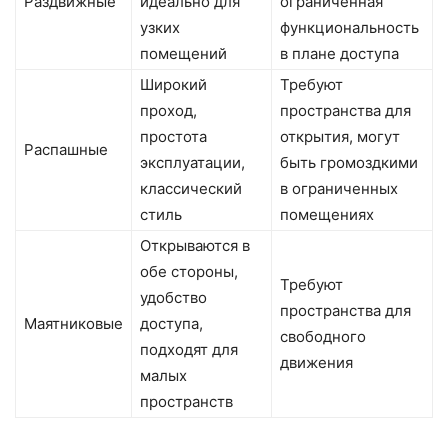
Раздвижные
идеально для
ограниченная
узких
функциональность
помещений
в плане доступа
Широкий
Требуют
проход,
пространства для
простота
открытия, могут
Распашные
эксплуатации,
быть громоздкими
классический
в ограниченных
стиль
помещениях
Открываются в
обе стороны,
Требуют
удобство
пространства для
Маятниковые
доступа,
свободного
подходят для
движения
малых
пространств